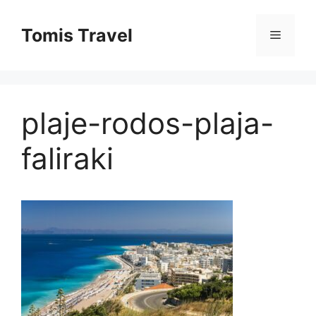
Sari
la
Tomis Travel
Meniu
conținut
plaje-rodos-plaja-
faliraki