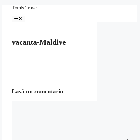
Sari
Tomis Travel
la
conținut
Meniu
vacanta-Maldive
Lasă un comentariu
Comentariu