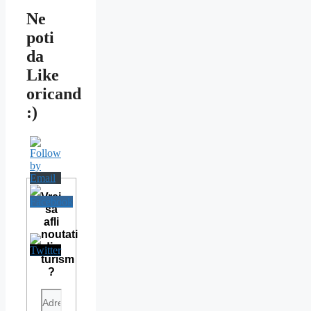
Ne
poti
da
Like
oricand
:)
Vrei
sa
afli
noutati
din
turism
?