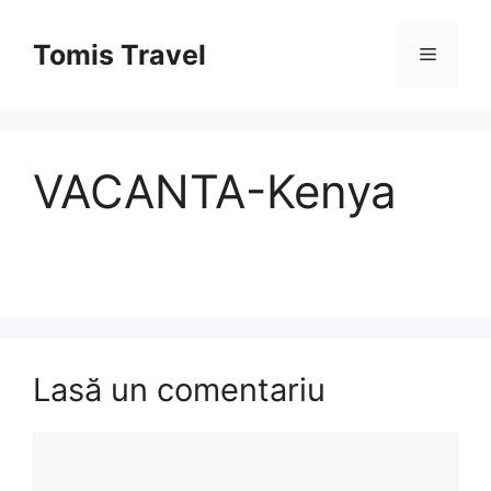
Sari
la
Tomis Travel
Meniu
conținut
VACANTA-Kenya
Lasă un comentariu
Comentariu