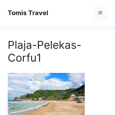
Sari
la
Tomis Travel
Meniu
conținut
Plaja-Pelekas-
Corfu1