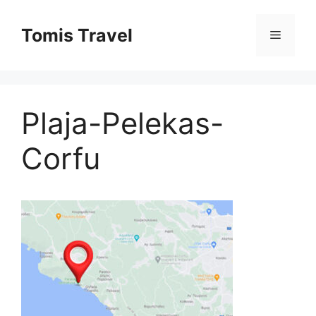
Sari
la
Tomis Travel
Meniu
conținut
Plaja-Pelekas-
Corfu