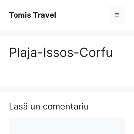
Sari
la
Tomis Travel
Meniu
conținut
Plaja-Issos-Corfu
Lasă un comentariu
Comentariu