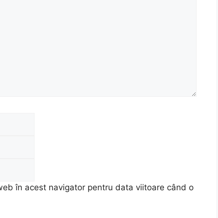
Email
Site
web
web în acest navigator pentru data viitoare când o