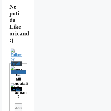
Ne
poti
da
Like
oricand
:)
Vrei
sa
afli
noutati
din
turism
?