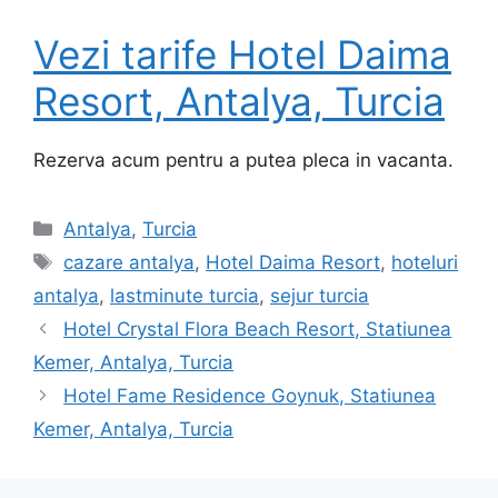
Vezi tarife Hotel Daima
Resort, Antalya, Turcia
Rezerva acum pentru a putea pleca in vacanta.
Categorii
Antalya
,
Turcia
Etichete
cazare antalya
,
Hotel Daima Resort
,
hoteluri
antalya
,
lastminute turcia
,
sejur turcia
Hotel Crystal Flora Beach Resort, Statiunea
Kemer, Antalya, Turcia
Hotel Fame Residence Goynuk, Statiunea
Kemer, Antalya, Turcia