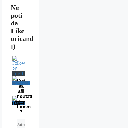
Ne
poti
da
Like
oricand
:)
Vrei
sa
afli
noutati
din
turism
?