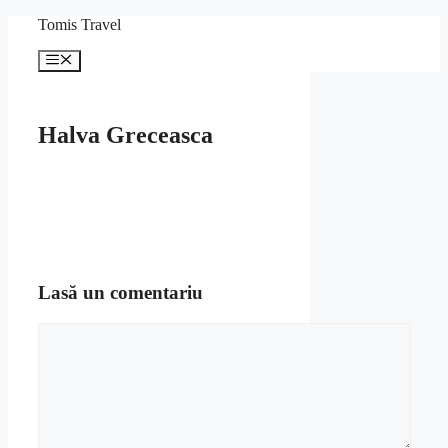
Sari
Tomis Travel
la
conținut
Meniu
Halva Greceasca
Lasă un comentariu
Comentariu