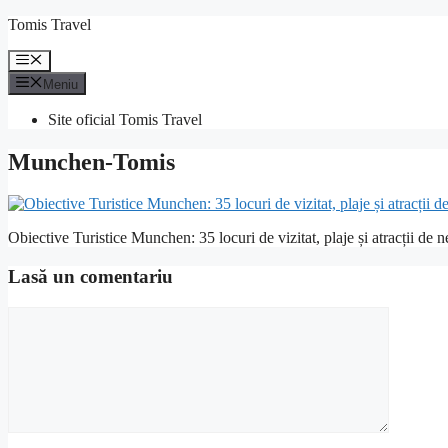
Sari
Tomis Travel
la
conținut
Meniu
Meniu
Site oficial Tomis Travel
Munchen-Tomis
Obiective Turistice Munchen: 35 locuri de vizitat, plaje și atracții de n
Lasă un comentariu
Comentariu