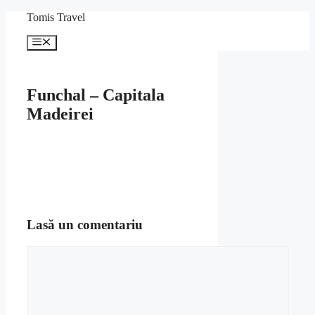
Sari
Tomis Travel
la
conținut
Meniu
Funchal – Capitala
Madeirei
Lasă un comentariu
Comentariu