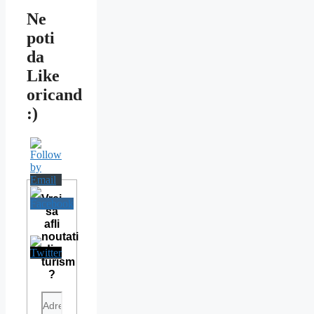
Ne
poti
da
Like
oricand
:)
Vrei
sa
afli
noutati
din
turism
?