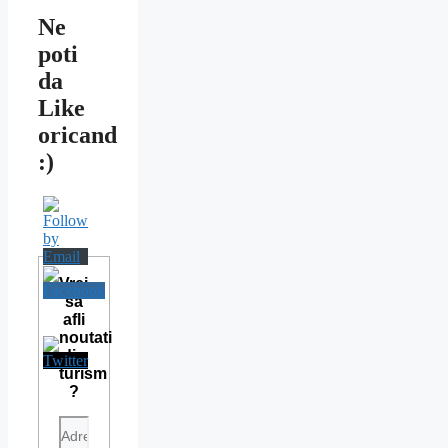
Ne
poti
da
Like
oricand
:)
Vrei
sa
afli
noutati
din
turism
?