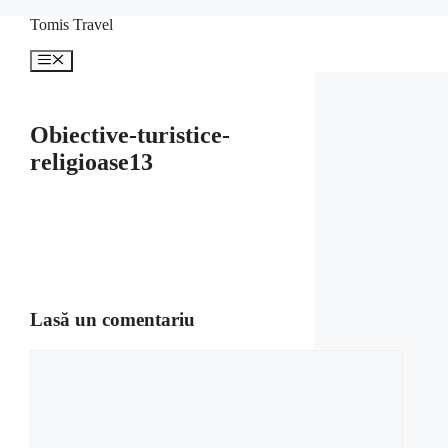
Sari
Tomis Travel
la
conținut
Meniu
Obiective-turistice-
religioase13
Lasă un comentariu
Comentariu