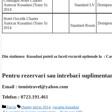
Coastlight Hotel Charter
Autocar Kusadasi (Trans S)
Standard LV
Demipen
2014
Hotel Ozcelik Charter
Autocar Kusadasi (Trans S)
Demipen
Standard Room
2014
Din statiunea Kusadasi puteti sa faceti excursii optionale la : Ca
Pentru rezervari sau intrebari suplimentare
Email : tomistravel@yahoo.com
Telefon : 0723.191.461
Categorii
Etichete
Turcia
charter turcia 2014
,
vacanta kusadasi