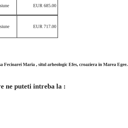
siune
EUR 685.00
siune
EUR 717.00
sa Fecioarei Maria , situl arheologic Efes, croaziera in Marea Egee
 ne puteti intreba la :