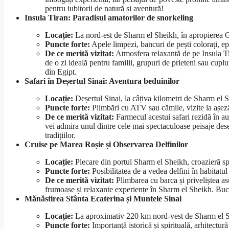
pentru iubitorii de natură și aventură!
Insula Tiran: Paradisul amatorilor de snorkeling
Locație:
La nord-est de Sharm el Sheikh, în apropierea 
Puncte forte:
Apele limpezi, bancuri de pești colorați, epav
De ce merită vizitat:
Atmosfera relaxantă de pe Insula Tira
de o zi ideală pentru familii, grupuri de prieteni sau cup
din Egipt.
Safari în Deșertul Sinai: Aventura beduinilor
Locație:
Deșertul Sinai, la câțiva kilometri de Sharm el 
Puncte forte:
Plimbări cu ATV sau cămile, vizite la așezăr
De ce merită vizitat:
Farmecul acestui safari rezidă în aut
vei admira unul dintre cele mai spectaculoase peisaje des
tradițiilor.
Cruise pe Marea Roșie și Observarea Delfinilor
Locație:
Plecare din portul Sharm el Sheikh, croazieră spr
Puncte forte:
Posibilitatea de a vedea delfini în habitatul 
De ce merită vizitat:
Plimbarea cu barca și priveliștea as
frumoase și relaxante experiențe în Sharm el Sheikh. Bucur
Mănăstirea Sfânta Ecaterina și Muntele Sinai
Locație:
La aproximativ 220 km nord-vest de Sharm el Sh
Puncte forte:
Importanță istorică și spirituală, arhitectur