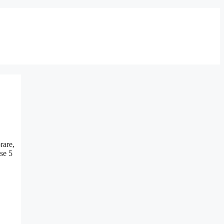
rare,
ase 5
i