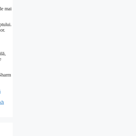
ele mai
ptului.
or.
ilă,
e
 Sharm
ă
kh