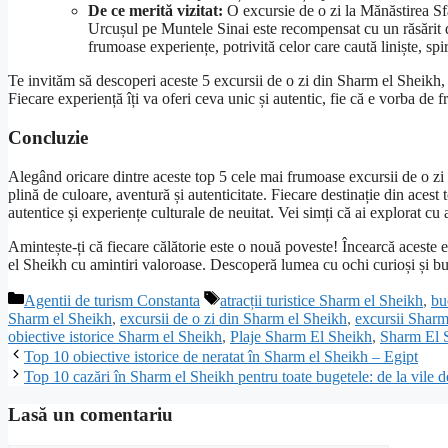
De ce merită vizitat:
O excursie de o zi la Mănăstirea Sfân
Urcușul pe Muntele Sinai este recompensat cu un răsărit de
frumoase experiențe, potrivită celor care caută liniște, spir
Te invităm să descoperi aceste 5 excursii de o zi din Sharm el Sheikh, 
Fiecare experiență îți va oferi ceva unic și autentic, fie că e vorba de f
Concluzie
Alegând oricare dintre aceste top 5 cele mai frumoase excursii de o zi
plină de culoare, aventură și autenticitate. Fiecare destinație din acest t
autentice și experiențe culturale de neuitat. Vei simți că ai explorat cu 
Amintește-ți că fiecare călătorie este o nouă poveste! Încearcă aceste 
el Sheikh cu amintiri valoroase. Descoperă lumea cu ochi curioși și b
Categorii
Etichete
Agentii de turism Constanta
atracții turistice Sharm el Sheikh
,
bu
Sharm el Sheikh
,
excursii de o zi din Sharm el Sheikh
,
excursii Sharm
obiective istorice Sharm el Sheikh
,
Plaje Sharm El Sheikh
,
Sharm El S
Top 10 obiective istorice de neratat în Sharm el Sheikh – Egipt
Top 10 cazări în Sharm el Sheikh pentru toate bugetele: de la vile de
Lasă un comentariu