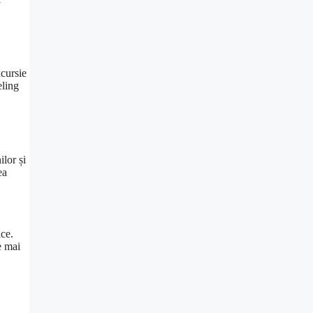
xcursie
eling
ilor și
ea
ice.
e mai