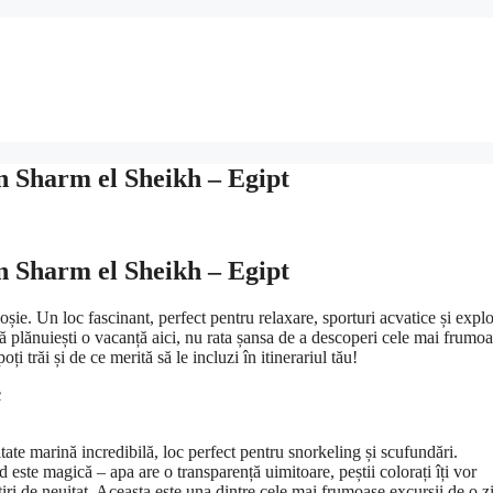
in Sharm el Sheikh – Egipt
in Sharm el Sheikh – Egipt
șie. Un loc fascinant, perfect pentru relaxare, sporturi acvatice și explo
ă plănuiești o vacanță aici, nu rata șansa de a descoperi cele mai frumo
i trăi și de ce merită să le incluzi în itinerariul tău!
c
tate marină incredibilă, loc perfect pentru snorkeling și scufundări.
e magică – apa are o transparență uimitoare, peștii colorați îți vor
iri de neuitat. Aceasta este una dintre cele mai frumoase excursii de o z