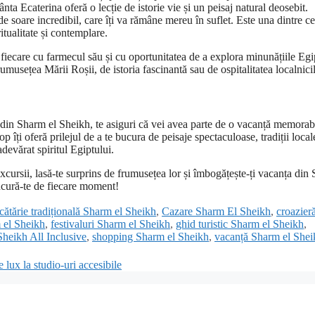
ta Ecaterina oferă o lecție de istorie vie și un peisaj natural deosebit.
 soare incredibil, care îți va rămâne mereu în suflet. Este una dintre c
itualitate și contemplare.
fiecare cu farmecul său și cu oportunitatea de a explora minunățiile Egi
rumusețea Mării Roșii, de istoria fascinantă sau de ospitalitatea localnicil
 din Sharm el Sheikh, te asiguri că vei avea parte de o vacanță memorab
op îți oferă prilejul de a te bucura de peisaje spectaculoase, tradiții local
adevărat spiritul Egiptului.
excursii, lasă-te surprins de frumusețea lor și îmbogățește-ți vacanța din
ucură-te de fiecare moment!
cătărie tradițională Sharm el Sheikh
,
Cazare Sharm El Sheikh
,
croazier
 el Sheikh
,
festivaluri Sharm el Sheikh
,
ghid turistic Sharm el Sheikh
,
heikh All Inclusive
,
shopping Sharm el Sheikh
,
vacanță Sharm el Shei
 lux la studio-uri accesibile