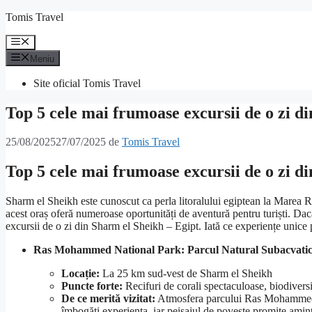
Sari
Tomis Travel
la
conținut
Meniu
Meniu
Site oficial Tomis Travel
Top 5 cele mai frumoase excursii de o zi d
25/08/2025
27/07/2025
de
Tomis Travel
Top 5 cele mai frumoase excursii de o zi d
Sharm el Sheikh este cunoscut ca perla litoralului egiptean la Marea Ro
acest oraș oferă numeroase oportunități de aventură pentru turiști. Dac
excursii de o zi din Sharm el Sheikh – Egipt. Iată ce experiențe unice poț
Ras Mohammed National Park: Parcul Natural Subacvati
Locație:
La 25 km sud-vest de Sharm el Sheikh
Puncte forte:
Recifuri de corali spectaculoase, biodiversi
De ce merită vizitat:
Atmosfera parcului Ras Mohammed est
îmbogăți experiența, iar peisajul de poveste promite amint