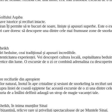
Golfului Aqaba
e istorice și recifuri intacte.
n îți permite să te bucuri de soare, liniște și apusuri superbe. Este o e
luri care doresc să descopere una dintre cele mai frumoase zone de snork
Sheikh
i beduine, ceai tradițional și apusuri incredibile.
enticitatea experienței. Vei descoperi cultura locală, ospitalitatea beduin
ertice din lume. O excursie de o zi ce combină adrenalina cu descoperir
e recifurile din apropiere
lor natural, înotul în ape cristaline și sesiuni de snorkeling la recifuri un
upra liniei de coastă egiptene fac această excursie de o zi una dintre cel
ia de a întâlni delfinii adaugă un strop de magie vacanței tale.
eikh, în inima munților Sinai
ă bizantină, relicve rare și priveliști spectaculoase de pe Muntele Sinai.