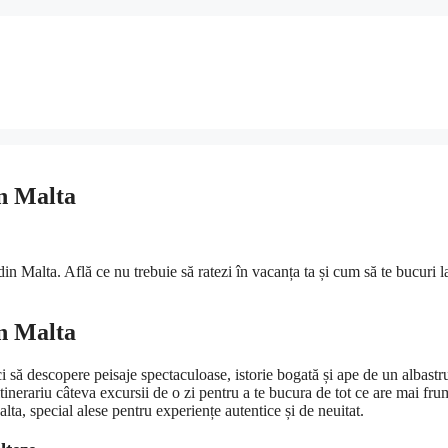
in Malta
n Malta. Află ce nu trebuie să ratezi în vacanța ta și cum să te bucuri l
in Malta
ci să descopere peisaje spectaculoase, istorie bogată și ape de un albastru
itinerariu câteva excursii de o zi pentru a te bucura de tot ce are mai fr
alta, special alese pentru experiențe autentice și de neuitat.