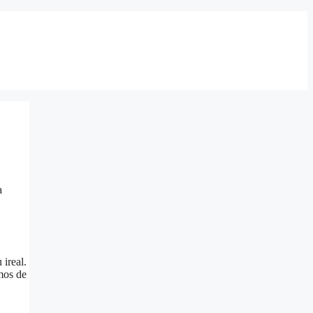
a
 ireal.
umos de