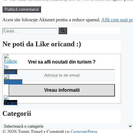
Acest site folosește Akismet pentru a reduce spamul.
Află cum sunt pro
Caută
după:
Ne poti da Like oricand :)
Vrei sa afli noutati din turism ?
Categorii
Categorii
© 2026 Tomis Travel
• Construit cu
GeneratePress