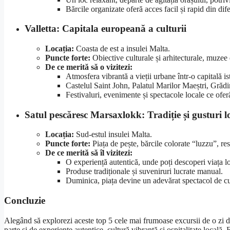
Bărcile organizate oferă acces facil și rapid din dife
Valletta: Capitala europeană a culturii
Locația:
Coasta de est a insulei Malta.
Puncte forte:
Obiective culturale și arhitecturale, muzee
De ce merită să o vizitezi:
Atmosfera vibrantă a vieții urbane într-o capitală is
Castelul Saint John, Palatul Marilor Maeștri, Grădi
Festivaluri, evenimente și spectacole locale ce ofe
Satul pescăresc Marsaxlokk: Tradiție și gusturi l
Locația:
Sud-estul insulei Malta.
Puncte forte:
Piața de pește, bărcile colorate “luzzu”, re
De ce merită să îl vizitezi:
O experiență autentică, unde poți descoperi viața l
Produse tradiționale și suveniruri lucrate manual.
Duminica, piața devine un adevărat spectacol de cu
Concluzie
Alegând să explorezi aceste top 5 cele mai frumoase excursii de o zi di
parte și de experiențe autentice, cultură vibrantă și ospitalitate locală