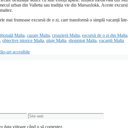
ecul urban din Valletta sau tradiția vie din Marsaxlokk. Aceste excursi
 maltez.
cele mai frumoase excursii de o zi, care transformă o simplă vacanță într
dițională Malta
,
cazare Malta
,
croazieră Malta
,
excursii de o zi din Malta
,
obiective istorice Malta
,
plaje Malta
,
shopping Malta
,
vacanță Malta
dio-uri accesibile
Site
web
ru data viitoare când o să comentez.