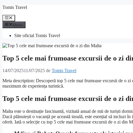
Sari
Tomis Travel
la
conținut
Meniu
Meniu
Site oficial Tomis Travel
Top 5 cele mai frumoase excursii de o zi d
14/07/2025
11/07/2025
de
Tomis Travel
Meta description: Descoperă top 5 cele mai frumoase excursii de o zi di
maximum de experiența turistică.
Top 5 cele mai frumoase excursii de o zi d
Malta este o destinație fascinantă, vizitată anual de mii de turiști dorni
Dacă plănuiești o vacanță pe această insulă, este esențial să incluzi în 
oferit. Iată o selecție cu top 5 cele mai frumoase excursii de o zi din M