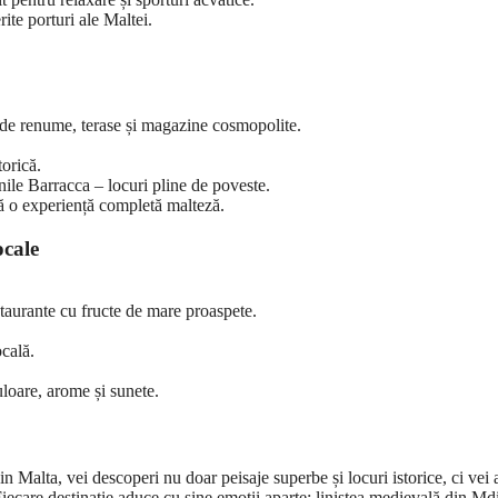
rite porturi ale Maltei.
 de renume, terase și magazine cosmopolite.
torică.
nile Barracca – locuri pline de poveste.
ră o experiență completă malteză.
ocale
staurante cu fructe de mare proaspete.
ocală.
loare, arome și sunete.
n Malta, vei descoperi nu doar peisaje superbe și locuri istorice, ci vei
. Fiecare destinație aduce cu sine emoții aparte: liniștea medievală din Md