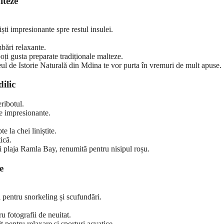
lteze
iști impresionante spre restul insulei.
mbări relaxante.
oți gusta preparate tradiționale malteze.
l de Istorie Naturală din Mdina te vor purta în vremuri de mult apuse.
ilic
ribotul.
ice impresionante.
e la chei liniștite.
ică.
și plaja Ramla Bay, renumită pentru nisipul roșu.
e
 pentru snorkeling și scufundări.
u fotografii de neuitat.
t pentru relaxare și sporturi acvatice.