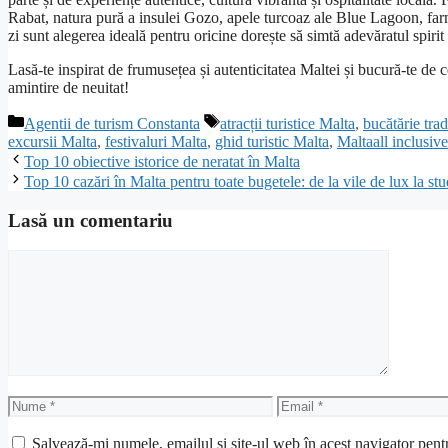
Rabat, natura pură a insulei Gozo, apele turcoaz ale Blue Lagoon, farm
zi sunt alegerea ideală pentru oricine dorește să simtă adevăratul spirit
Lasă-te inspirat de frumusețea și autenticitatea Maltei și bucură-te de 
amintire de neuitat!
Categorii
Etichete
Agentii de turism Constanta
atracții turistice Malta
,
bucătărie tra
excursii Malta
,
festivaluri Malta
,
ghid turistic Malta
,
Maltaall inclusive
Top 10 obiective istorice de neratat în Malta
Top 10 cazări în Malta pentru toate bugetele: de la vile de lux la stu
Lasă un comentariu
Comentariu
Nume
Email
Salvează-mi numele, emailul și site-ul web în acest navigator pent