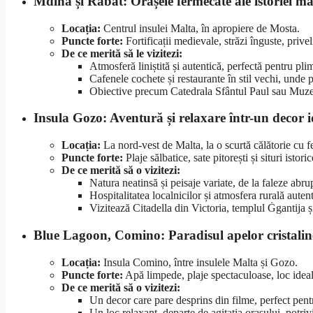
Mdina și Rabat: Orașele fermecate ale istoriei ma
Locația:
Centrul insulei Malta, în apropiere de Mosta.
Puncte forte:
Fortificații medievale, străzi înguste, privel
De ce merită să le vizitezi:
Atmosferă liniștită și autentică, perfectă pentru pli
Cafenele cochete și restaurante în stil vechi, unde p
Obiective precum Catedrala Sfântul Paul sau Muzeu
Insula Gozo: Aventură și relaxare într-un decor id
Locația:
La nord-vest de Malta, la o scurtă călătorie cu fe
Puncte forte:
Plaje sălbatice, sate pitorești și situri istor
De ce merită să o vizitezi:
Natura neatinsă și peisaje variate, de la faleze abrupt
Hospitalitatea localnicilor și atmosfera rurală autent
Vizitează Citadella din Victoria, templul Ġgantija 
Blue Lagoon, Comino: Paradisul apelor cristalin
Locația:
Insula Comino, între insulele Malta și Gozo.
Puncte forte:
Apă limpede, plaje spectaculoase, loc ideal
De ce merită să o vizitezi:
Un decor care pare desprins din filme, perfect pentr
Un loc relaxant, departe de agitația orașului, potrivi