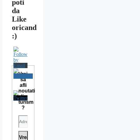
poti
da
Like
oricand
:)
Vrei
sa
afli
noutati
din
turism
?