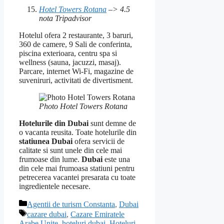
Hotel Towers Rotana
–> 4.5
nota Tripadvisor
Hotelul ofera 2 restaurante, 3 baruri,
360 de camere, 9 Sali de conferinta,
piscina exterioara, centru spa si
wellness (sauna, jacuzzi, masaj).
Parcare, internet Wi-Fi, magazine de
suveniruri, activitati de divertisment.
Photo Hotel Towers Rotana
Hotelurile din Dubai
sunt demne de
o vacanta reusita. Toate hotelurile din
statiunea Dubai
ofera servicii de
calitate si sunt unele din cele mai
frumoase din lume.
Dubai
este una
din cele mai frumoasa statiuni pentru
petrecerea vacantei presarata cu toate
ingredientele necesare.
Categorii
Agentii de turism Constanta
,
Dubai
Etichete
cazare dubai
,
Cazare Emiratele
Arabe Unite
,
hoteluri dubai
,
Hoteluri