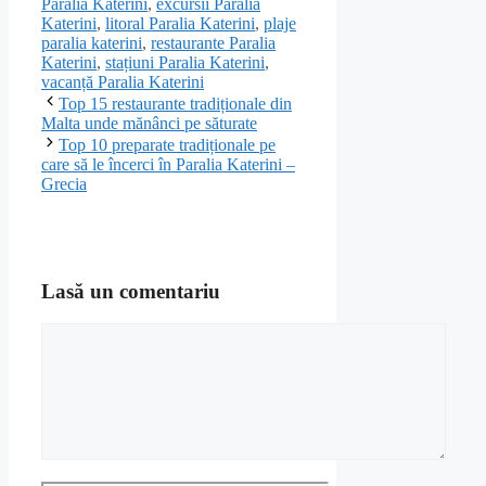
Paralia Katerini
,
excursii Paralia
Katerini
,
litoral Paralia Katerini
,
plaje
paralia katerini
,
restaurante Paralia
Katerini
,
stațiuni Paralia Katerini
,
vacanță Paralia Katerini
Top 15 restaurante tradiționale din
Malta unde mănânci pe săturate
Top 10 preparate tradiționale pe
care să le încerci în Paralia Katerini –
Grecia
Lasă un comentariu
Comentariu