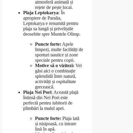
atmosferă animată și
rețete de pește local.
Plaja Leptokarya
: În
apropiere de Paralia,
Leptokarya e renumită pentru
plaja sa lungă și priveliștile
deosebite spre Muntele Olimp.
Puncte forte:
Apele
limpezi, multe facilități de
sporturi nautice și zone
speciale pentru copii.
Motive să o vizitezi:
Vei
găsi aici o combinație
splendidă între natură,
activități și ospitalitate
grecească.
Plaja Nei Pori
: Această plajă
întinsă din Nei Pori este
perfectă pentru iubitorii de
plimbări la malul apei.
Puncte forte:
Plaja lată
și nisipoasă, cu intrare
lină în apă.