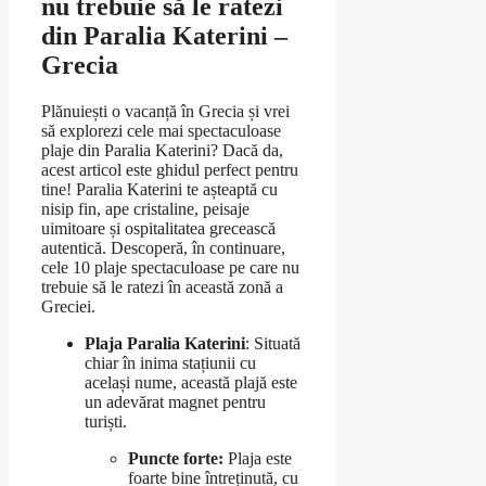
nu trebuie să le ratezi
din Paralia Katerini –
Grecia
Plănuiești o vacanță în Grecia și vrei
să explorezi cele mai spectaculoase
plaje din Paralia Katerini? Dacă da,
acest articol este ghidul perfect pentru
tine! Paralia Katerini te așteaptă cu
nisip fin, ape cristaline, peisaje
uimitoare și ospitalitatea grecească
autentică. Descoperă, în continuare,
cele 10 plaje spectaculoase pe care nu
trebuie să le ratezi în această zonă a
Greciei.
Plaja Paralia Katerini
: Situată
chiar în inima stațiunii cu
același nume, această plajă este
un adevărat magnet pentru
turiști.
Puncte forte:
Plaja este
foarte bine întreținută, cu