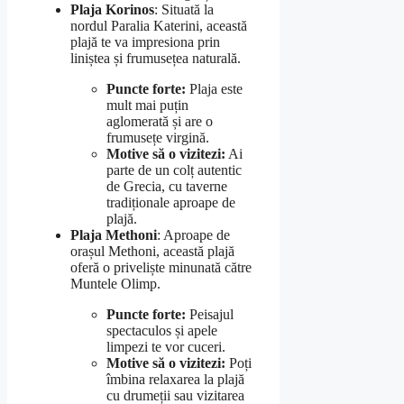
Plaja Korinos
: Situată la
nordul Paralia Katerini, această
plajă te va impresiona prin
liniștea și frumusețea naturală.
Puncte forte:
Plaja este
mult mai puțin
aglomerată și are o
frumusețe virgină.
Motive să o vizitezi:
Ai
parte de un colț autentic
de Grecia, cu taverne
tradiționale aproape de
plajă.
Plaja Methoni
: Aproape de
orașul Methoni, această plajă
oferă o priveliște minunată către
Muntele Olimp.
Puncte forte:
Peisajul
spectaculos și apele
limpezi te vor cuceri.
Motive să o vizitezi:
Poți
îmbina relaxarea la plajă
cu drumeții sau vizitarea