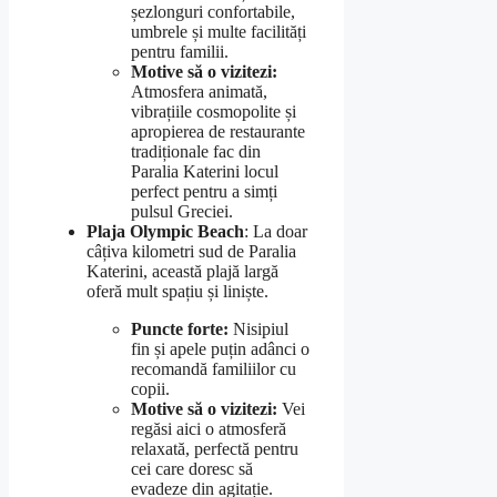
șezlonguri confortabile,
umbrele și multe facilități
pentru familii.
Motive să o vizitezi:
Atmosfera animată,
vibrațiile cosmopolite și
apropierea de restaurante
tradiționale fac din
Paralia Katerini locul
perfect pentru a simți
pulsul Greciei.
Plaja Olympic Beach
: La doar
câțiva kilometri sud de Paralia
Katerini, această plajă largă
oferă mult spațiu și liniște.
Puncte forte:
Nisipiul
fin și apele puțin adânci o
recomandă familiilor cu
copii.
Motive să o vizitezi:
Vei
regăsi aici o atmosferă
relaxată, perfectă pentru
cei care doresc să
evadeze din agitație.