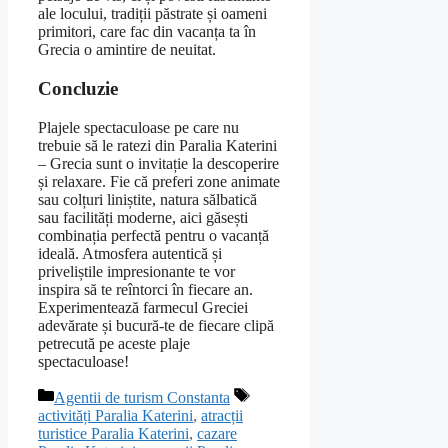
ale locului, tradiții păstrate și oameni
primitori, care fac din vacanța ta în
Grecia o amintire de neuitat.
Concluzie
Plajele spectaculoase pe care nu
trebuie să le ratezi din Paralia Katerini
– Grecia sunt o invitație la descoperire
și relaxare. Fie că preferi zone animate
sau colțuri liniștite, natura sălbatică
sau facilități moderne, aici găsești
combinația perfectă pentru o vacanță
ideală. Atmosfera autentică și
priveliștile impresionante te vor
inspira să te reîntorci în fiecare an.
Experimentează farmecul Greciei
adevărate și bucură-te de fiecare clipă
petrecută pe aceste plaje
spectaculoase!
Categorii
Etichete
Agentii de turism Constanta
activități Paralia Katerini
,
atracții
turistice Paralia Katerini
,
cazare