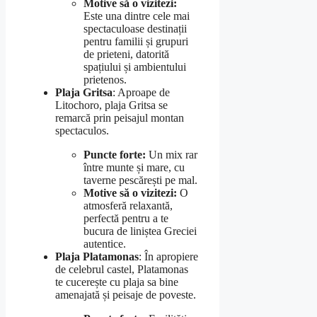
Motive să o vizitezi:
Este una dintre cele mai
spectaculoase destinații
pentru familii și grupuri
de prieteni, datorită
spațiului și ambientului
prietenos.
Plaja Gritsa
: Aproape de
Litochoro, plaja Gritsa se
remarcă prin peisajul montan
spectaculos.
Puncte forte:
Un mix rar
între munte și mare, cu
taverne pescărești pe mal.
Motive să o vizitezi:
O
atmosferă relaxantă,
perfectă pentru a te
bucura de liniștea Greciei
autentice.
Plaja Platamonas
: În apropiere
de celebrul castel, Platamonas
te cucerește cu plaja sa bine
amenajată și peisaje de poveste.