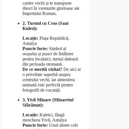
cartier vechi și te transpune
direct în vremurile glorioase ale
Imperiului Roman.
2. Turnul cu Ceas (Saat
Kulesi):
Locație:
Piața Republicii,
Antalya
Puncte forte:
Simbol al
orașului și punct de întâlnire
pentru localnici, turnul datează
din perioada otomană.
De ce merită vizitat?
De aici ai
o priveliște superbă asupra
centrului vechi, iar atmosfera
animată este perfectă pentru
fotografii de vacanță.
3. Yivli Minare (Minaretul
Sfărâmat):
Locație:
Kaleici, lângă
moscheea Yivli, Antalya
Puncte forte:
Unul dintre cele