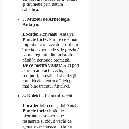
și drumeție prin natură
sălbatică.
7. Muzeul de Arheologie
Antalya:
Locație:
Konyaalti, Antalya
Puncte forte:
Printre cele mai
importante muzee de profil din
Turcia, exponatele sale prezintă
istoria regiunii din preistorie
până în perioada otomană.
De ce merită vizitat?
Aici poți
admira artefacte vechi,
sculpturi, mozaicuri și colecții
rare, ideale pentru a înțelege
mai bine trecutul Antalyei.
8. Kaleici – Centrul Vechi:
Locație:
Inima orașului Antalya
Puncte forte:
Străduțe
pietruite, case otomane
restaurate și ziduri vechi de
apărare creionează un labirint