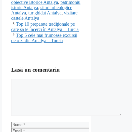
obiective istorice Antalya
,
patrimoniu
istoric Antalya
,
situri arheologice
Antalya
,
tur ghidat Antalya
,
vizitare
castele Antalya
Top 10 preparate tradiționale pe
care să le încerci în Antalya – Turcia
Top 5 cele mai frumoase excursii
de o zi din Antalya – Turcia
Lasă un comentariu
Comentariu
Nume
Email