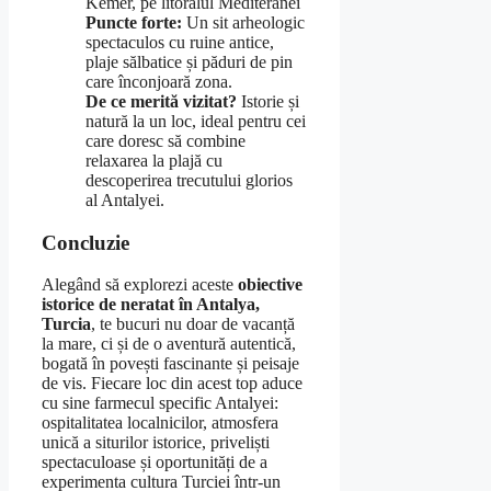
Kemer, pe litoralul Mediteranei
Puncte forte:
Un sit arheologic
spectaculos cu ruine antice,
plaje sălbatice și păduri de pin
care înconjoară zona.
De ce merită vizitat?
Istorie și
natură la un loc, ideal pentru cei
care doresc să combine
relaxarea la plajă cu
descoperirea trecutului glorios
al Antalyei.
Concluzie
Alegând să explorezi aceste
obiective
istorice de neratat în Antalya,
Turcia
, te bucuri nu doar de vacanță
la mare, ci și de o aventură autentică,
bogată în povești fascinante și peisaje
de vis. Fiecare loc din acest top aduce
cu sine farmecul specific Antalyei:
ospitalitatea localnicilor, atmosfera
unică a siturilor istorice, priveliști
spectaculoase și oportunități de a
experimenta cultura Turciei într-un