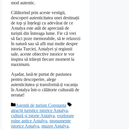
mod autentic.
Călătorind prin aceste vestigii,
descoperi autenticitatea unei destinații
de top și înțelegi cu adevărat de ce
Antalya este atât de apreciată de
turiștii din întreaga lume. Fie că vrei
să faci poze memorabile, să te relaxezi
în natură sau să afli mai multe despre
istoria Turciei, Antalyei și regiunii
sale, aceste obiective istorice te vor
inspira să trăiești fiecare moment la
maximum.
Așadar, lasă-te purtat de pasiunea
pentru descoperire, alege
autenticitatea și transformă-ți vacanța
în Antalya într-o călătorie culturală de
neratat!
Categorii
Etichete
Agentii de turism Constanta
atracții turistice istorice Antalya
,
cultură și istorie Antalya
,
explorare
ruine antice Antalya
,
monumente
istorice Antalya
,
muzee Antalya
,