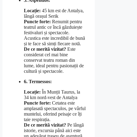
5. Aspendos:
Locație:
45 km est de Antalya,
lângă orașul Serik
Puncte forte:
Renumit pentru
teatrul antic ce încă găzduiește
festivaluri și spectacole.
Acustica este incredibil de bună
și te face să simți fiecare notă.
De ce merită vizitat?
Este
considerat cel mai bine
conservat teatru roman din
lume, ideal pentru pasionații de
cultură și spectacole.
6. Termessos:
Locație:
În Munții Taurus, la
34 km nord-vest de Antalya
Puncte forte:
Cetatea este
amplasată spectaculos, pe vârful
muntelui, oferind peisaje ce îți
taie respirația.
De ce merită vizitat?
Pe lângă
istorie, excursia până aici este
un adevărat traseu de aventură