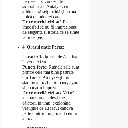
mai vechi și cunoscute
simboluri ale Antalyei, cu
arhitectură selgiucidă și formă
unică de minaret canelat.
De ce merită vizitat?
Este
imposibil să nu fii impresionat
de eleganța și istoria ce se simte
la orice pas.
4. Orașul antic Perge:
Locație:
18 km est de Antalya,
în zona Aksu
Puncte forte:
Ruinele sale sunt
printre cele mai bine păstrate
din Turcia. Aici găsești un
stadion antic, băi romane, agora
și un teatru impozant.
De ce merită vizitat?
Vei trăi
aventura unei adevărate
călătorii în timp, explorând
vestigiile ce au făcut cândva
parte dintr-un important centru
antic.