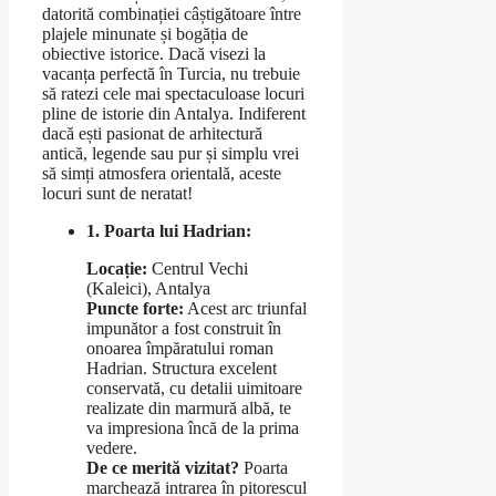
datorită combinației câștigătoare între
plajele minunate și bogăția de
obiective istorice. Dacă visezi la
vacanța perfectă în Turcia, nu trebuie
să ratezi cele mai spectaculoase locuri
pline de istorie din Antalya. Indiferent
dacă ești pasionat de arhitectură
antică, legende sau pur și simplu vrei
să simți atmosfera orientală, aceste
locuri sunt de neratat!
1. Poarta lui Hadrian:
Locație:
Centrul Vechi
(Kaleici), Antalya
Puncte forte:
Acest arc triunfal
impunător a fost construit în
onoarea împăratului roman
Hadrian. Structura excelent
conservată, cu detalii uimitoare
realizate din marmură albă, te
va impresiona încă de la prima
vedere.
De ce merită vizitat?
Poarta
marchează intrarea în pitorescul