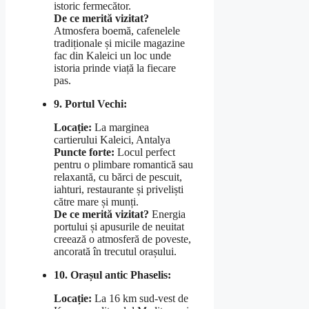
istoric fermecător.
De ce merită vizitat?
Atmosfera boemă, cafenelele
tradiționale și micile magazine
fac din Kaleici un loc unde
istoria prinde viață la fiecare
pas.
9. Portul Vechi:
Locație:
La marginea
cartierului Kaleici, Antalya
Puncte forte:
Locul perfect
pentru o plimbare romantică sau
relaxantă, cu bărci de pescuit,
iahturi, restaurante și priveliști
către mare și munți.
De ce merită vizitat?
Energia
portului și apusurile de neuitat
creează o atmosferă de poveste,
ancorată în trecutul orașului.
10. Orașul antic Phaselis:
Locație:
La 16 km sud-vest de