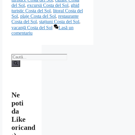
del Sol
,
excursii Costa del Sol
,
ghid
turistic Costa del Sol
,
litoral Costa del
Sol
,
plaje Costa del Sol
,
restaurante
Costa del Sol
,
stațiuni Costa del Sol
,
vacanță Costa del Sol
Lasă un
comentariu
Caută
după:
Ne
poti
da
Like
oricand