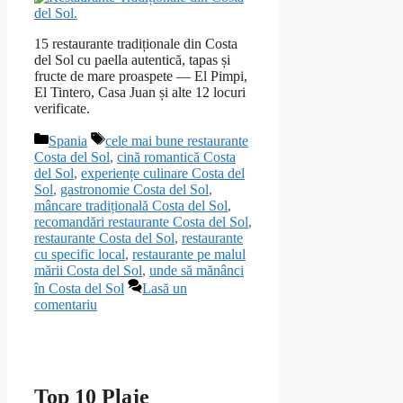
15 restaurante tradiționale din Costa
del Sol cu paella autentică, tapas și
fructe de mare proaspete — El Pimpi,
El Tintero, Casa Juan și alte 12 locuri
verificate.
Categorii
Etichete
Spania
cele mai bune restaurante
Costa del Sol
,
cină romantică Costa
del Sol
,
experiențe culinare Costa del
Sol
,
gastronomie Costa del Sol
,
mâncare tradițională Costa del Sol
,
recomandări restaurante Costa del Sol
,
restaurante Costa del Sol
,
restaurante
cu specific local
,
restaurante pe malul
mării Costa del Sol
,
unde să mănânci
în Costa del Sol
Lasă un
comentariu
Top 10 Plaje