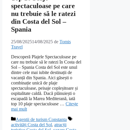
spectaculoase pe care
nu trebuie să le ratezi
din Costa del Sol –
Spania
25/08/2025
14/08/2025
de
Tomis
Travel
Descoperă Plajele Spectaculoase pe
care nu trebuie să le ratezi în Costa del
Sol – Spania Costa del Sol este unul
dintre cele mai iubite destinații de
vacanță din Spania. Aici găsești o
combinație unică de plaje
spectaculoase, peisaje copleșitoare și
ospitalitate caldă. Dacă plănuiești o
escapadă la Marea Mediterană, iată
top 10 plaje spectaculoase …
Citește
mai mult
Categorii
Etichete
Agentii de turism Constanta
activități Costa del Sol
,
atracții
turistice Costa del Sol
,
cazare Costa