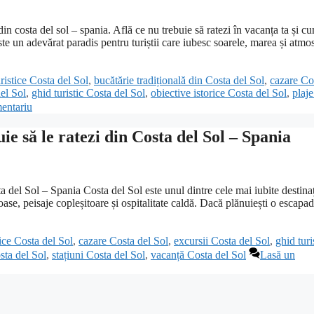
n costa del sol – spania. Află ce nu trebuie să ratezi în vacanța ta și cu
e un adevărat paradis pentru turiștii care iubesc soarele, marea și atmo
turistice Costa del Sol
,
bucătărie tradițională din Costa del Sol
,
cazare Co
del Sol
,
ghid turistic Costa del Sol
,
obiective istorice Costa del Sol
,
plaj
entariu
ie să le ratezi din Costa del Sol – Spania
a del Sol – Spania Costa del Sol este unul dintre cele mai iubite destinaț
se, peisaje copleșitoare și ospitalitate caldă. Dacă plănuiești o escapad
stice Costa del Sol
,
cazare Costa del Sol
,
excursii Costa del Sol
,
ghid turi
sta del Sol
,
stațiuni Costa del Sol
,
vacanță Costa del Sol
Lasă un