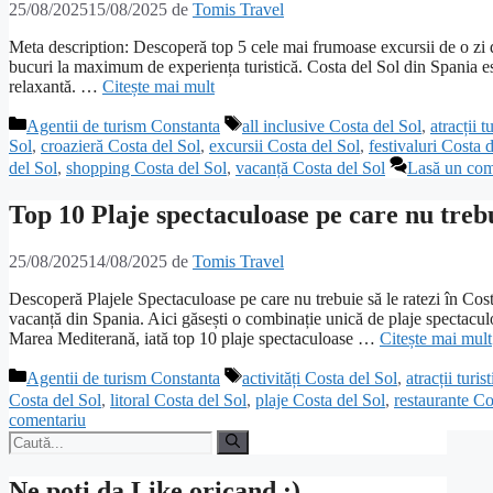
25/08/2025
15/08/2025
de
Tomis Travel
Meta description: Descoperă top 5 cele mai frumoase excursii de o zi di
bucuri la maximum de experiența turistică. Costa del Sol din Spania est
relaxantă. …
Citește mai mult
Categorii
Etichete
Agentii de turism Constanta
all inclusive Costa del Sol
,
atracții 
Sol
,
croazieră Costa del Sol
,
excursii Costa del Sol
,
festivaluri Costa 
del Sol
,
shopping Costa del Sol
,
vacanță Costa del Sol
Lasă un com
Top 10 Plaje spectaculoase pe care nu trebu
25/08/2025
14/08/2025
de
Tomis Travel
Descoperă Plajele Spectaculoase pe care nu trebuie să le ratezi în Cost
vacanță din Spania. Aici găsești o combinație unică de plaje spectaculoa
Marea Mediterană, iată top 10 plaje spectaculoase …
Citește mai mult
Categorii
Etichete
Agentii de turism Constanta
activități Costa del Sol
,
atracții turi
Costa del Sol
,
litoral Costa del Sol
,
plaje Costa del Sol
,
restaurante Co
comentariu
Caută
după:
Ne poti da Like oricand :)