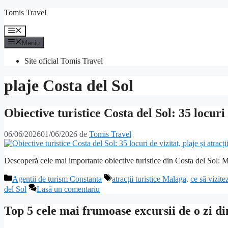
Sari
Tomis Travel
la
conținut
Meniu
Meniu
Site oficial Tomis Travel
plaje Costa del Sol
Obiective turistice Costa del Sol: 35 locuri d
06/06/2026
01/06/2026
de
Tomis Travel
Descoperă cele mai importante obiective turistice din Costa del Sol: Mal
Categorii
Etichete
Agentii de turism Constanta
atracții turistice Malaga
,
ce să vizite
del Sol
Lasă un comentariu
Top 5 cele mai frumoase excursii de o zi di