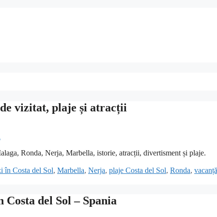
e vizitat, plaje și atracții
aga, Ronda, Nerja, Marbella, istorie, atracții, divertisment și plaje.
zi în Costa del Sol
,
Marbella
,
Nerja
,
plaje Costa del Sol
,
Ronda
,
vacanț
n Costa del Sol – Spania