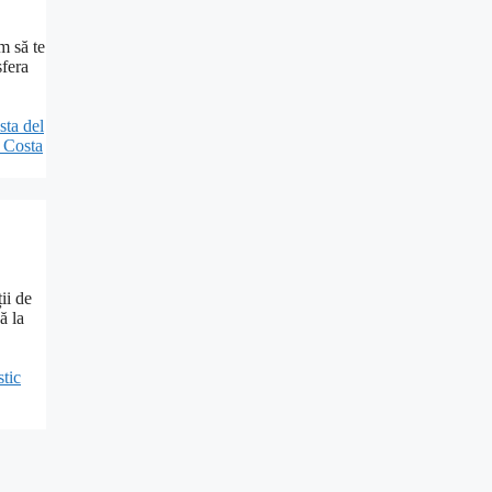
m să te
sfera
sta del
e Costa
ii de
ă la
stic