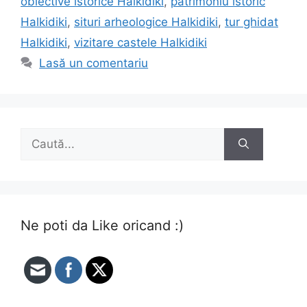
obiective istorice Halkidiki
,
patrimoniu istoric
Halkidiki
,
situri arheologice Halkidiki
,
tur ghidat
Halkidiki
,
vizitare castele Halkidiki
Lasă un comentariu
Caută
după:
Ne poti da Like oricand :)