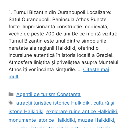
1. Turnul Bizantin din Ouranoupoli Localizare:
Satul Ouranoupoli, Peninsula Athos Puncte
forte: Impresionantă construcție medievală,
veche de peste 700 de ani De ce merită vizitat:
Turnul Bizantin este unul dintre simbolurile
neratate ale regiunii Halkidiki, oferind o
incursiune autentică în istoria locală a Greciei.
Atmosfera liniștită și priveliștea asupra Muntelui
Athos îți vor încânta simțurile. …
Citește mai
mult
Categorii
Agentii de turism Constanta
Etichete
atracții turistice istorice Halkidiki
,
cultură și
istorie Halkidiki
,
explorare ruine antice Halkidiki
,
monumente istorice Halkidiki
,
muzee Halkidiki
,