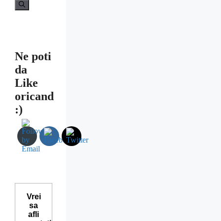
după:
Ne poti
da
Like
oricand
:)
Vrei
sa
afli