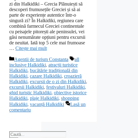
zi din Halkidiki – Grecia Plănuiești să
descoperi frumusețile Greciei și să ai
parte de experiențe autentice într-o
singură zi? În Halkidiki, regiunea care
combină farmecul Greciei continentale
cu peisajele pitorești ale peninsulei, vei
găsi nenumărate opțiuni pentru excursii
de neuitat. Iată top 5 cele mai frumoase
…
Citește mai mult
Categorii
Etichete
Agentii de turism Constanta
all
inclusive Halkidiki
,
atracții turistice
Halkidiki
,
bucătărie tradițională din
Halkidiki
,
cazare Halkidiki
,
croazieră
Halkidiki
,
excursii de o zi din Halkidiki
,
excursii Halkidiki
,
festivaluri Halkidiki
,
ghid turistic Halkidiki
,
obiective istorice
Halkidiki
,
plaje Halkidiki
,
shopping
Halkidiki
,
vacanță Halkidiki
Lasă un
comentariu
Caută