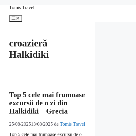
Sari
Tomis Travel
la
conținut
Meniu
croazieră
Halkidiki
Top 5 cele mai frumoase
excursii de o zi din
Halkidiki – Grecia
25/08/2025
13/08/2025
de
Tomis Travel
Top 5 cele mai frumoase excursii de o