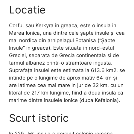
Locatie
Corfu, sau Kerkyra in greaca, este o insula in
Marea Ionica, una dintre cele şapte insule şi cea
mai nordica din arhipelagul Eptanisa (“Şapte
Insule” in greaca). Este situata in nord-estul
Greciei, separata de Grecia continentala si de
tarmul albanez printr-o stramtoare ingusta.
Suprafaţa insulei este estimata la 613.6 km2, se
intinde pe o lungime de aproximativ 64 km şi
are latimea cea mai mare in jur de 32 km, cu un
litoral de 217 km lungime, fiind a doua insula ca
marime dintre insulele Ionice (dupa Kefalonia).
Scurt istoric
In 229 i.Hr. insula a devenit colonie romana,