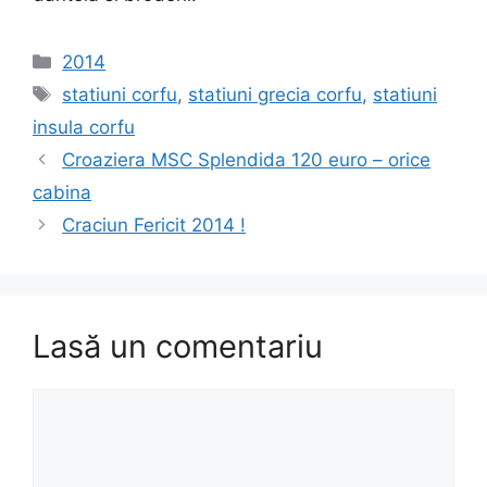
Categorii
2014
Etichete
statiuni corfu
,
statiuni grecia corfu
,
statiuni
insula corfu
Croaziera MSC Splendida 120 euro – orice
cabina
Craciun Fericit 2014 !
Lasă un comentariu
Comentariu