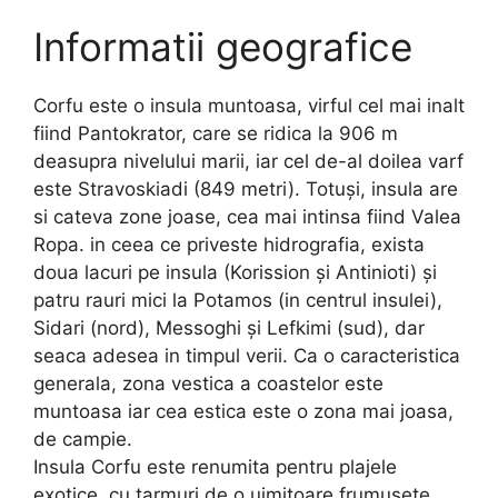
Informatii geografice
Corfu este o insula muntoasa, virful cel mai inalt
fiind Pantokrator, care se ridica la 906 m
deasupra nivelului marii, iar cel de-al doilea varf
este Stravoskiadi (849 metri). Totuşi, insula are
si cateva zone joase, cea mai intinsa fiind Valea
Ropa. in ceea ce priveste hidrografia, exista
doua lacuri pe insula (Korission şi Antinioti) şi
patru rauri mici la Potamos (in centrul insulei),
Sidari (nord), Messoghi şi Lefkimi (sud), dar
seaca adesea in timpul verii. Ca o caracteristica
generala, zona vestica a coastelor este
muntoasa iar cea estica este o zona mai joasa,
de campie.
Insula Corfu este renumita pentru plajele
exotice, cu tarmuri de o uimitoare frumusete.