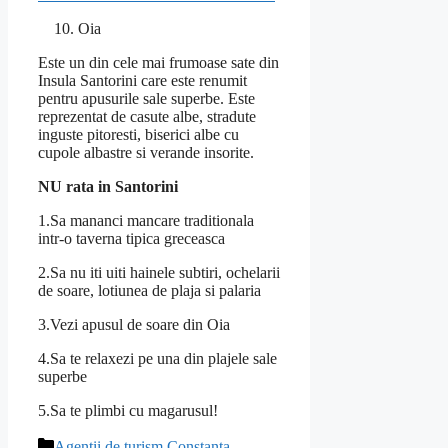
Oia
Este un din cele mai frumoase sate din
Insula Santorini care este renumit
pentru apusurile sale superbe. Este
reprezentat de casute albe, stradute
inguste pitoresti, biserici albe cu
cupole albastre si verande insorite.
NU rata in Santorini
1.Sa mananci mancare traditionala
intr-o taverna tipica greceasca
2.Sa nu iti uiti hainele subtiri, ochelarii
de soare, lotiunea de plaja si palaria
3.Vezi apusul de soare din Oia
4.Sa te relaxezi pe una din plajele sale
superbe
5.Sa te plimbi cu magarusul!
Categorii
Agentii de turism Constanta
,