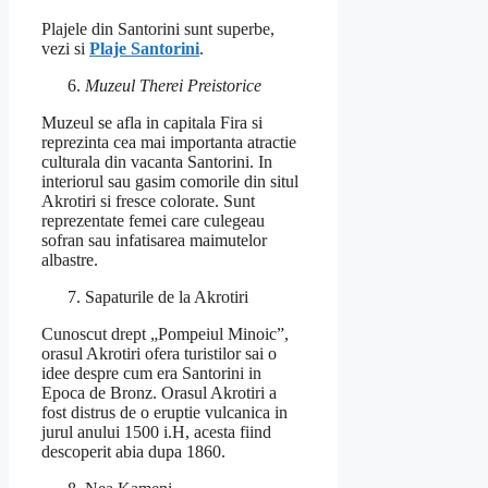
Plajele din Santorini sunt superbe,
vezi si
Plaje Santorini
.
Muzeul Therei Preistorice
Muzeul se afla in capitala Fira si
reprezinta cea mai importanta atractie
culturala din vacanta Santorini. In
interiorul sau gasim comorile din situl
Akrotiri si fresce colorate. Sunt
reprezentate femei care culegeau
sofran sau infatisarea maimutelor
albastre.
Sapaturile de la Akrotiri
Cunoscut drept „Pompeiul Minoic”,
orasul Akrotiri ofera turistilor sai o
idee despre cum era Santorini in
Epoca de Bronz. Orasul Akrotiri a
fost distrus de o eruptie vulcanica in
jurul anului 1500 i.H, acesta fiind
descoperit abia dupa 1860.