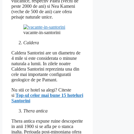
vulcanice, respectiv Palea (vechi de
peste 2000 de ani) si Nea Kameni
(veche de 500 de ani) care ofera
peisaje naturale unice.
vacante-in-santorini
Caldera
Caldera Santorini are un diametru de
4 mile si este considerata o minune
naturala a lumii. In zilele noatre
Caldera Santorini reprezinta una din
cele mai importante configuratii
geologice de pe Pamant.
Nu stii ce hotel sa alegi? Citeste
si
Top-ul celor mai bune 15 hoteluri
Santorini
Thera antica
Thera antica expune ruine descoperite
in anii 1900 si se afla pe o stanca
inalta. Perioada post-minoniana ofera