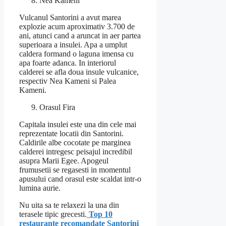
Nea Kameni
Vulcanul Santorini a avut marea
explozie acum aproximativ 3.700 de
ani, atunci cand a aruncat in aer partea
superioara a insulei. Apa a umplut
caldera formand o laguna imensa cu
apa foarte adanca. In interiorul
calderei se afla doua insule vulcanice,
respectiv Nea Kameni si Palea
Kameni.
Orasul Fira
Capitala insulei este una din cele mai
reprezentate locatii din Santorini.
Caldirile albe cocotate pe marginea
calderei intregesc peisajul incredibil
asupra Marii Egee. Apogeul
frumusetii se regasesti in momentul
apusului cand orasul este scaldat intr-o
lumina aurie.
Nu uita sa te relaxezi la una din
terasele tipic grecesti.
Top 10
restaurante recomandate Santorini