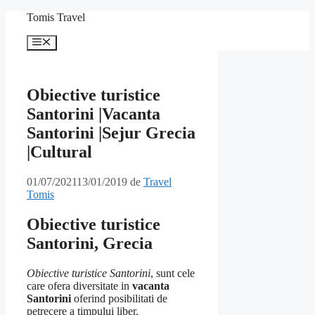
Sari
Tomis Travel
la
conținut
Meniu
Obiective turistice
Santorini |Vacanta
Santorini |Sejur Grecia
|Cultural
01/07/2021
13/01/2019
de
Travel
Tomis
Obiective turistice
Santorini, Grecia
Obiective turistice Santorini
, sunt cele
care ofera diversitate in
vacanta
Santorini
oferind posibilitati de
petrecere a timpului liber.