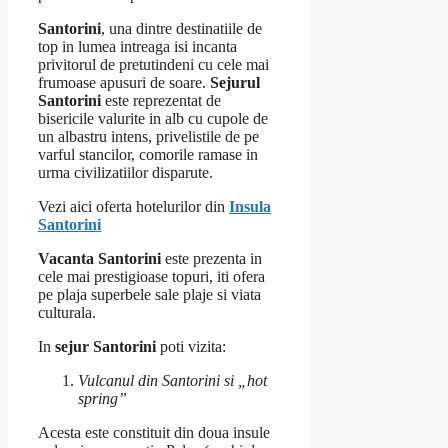
Santorini
, una dintre destinatiile de
top in lumea intreaga isi incanta
privitorul de pretutindeni cu cele mai
frumoase apusuri de soare.
Sejurul
Santorini
este reprezentat de
bisericile valurite in alb cu cupole de
un albastru intens, privelistile de pe
varful stancilor, comorile ramase in
urma civilizatiilor disparute.
Vezi aici oferta hotelurilor din
Insula
Santorini
Vacanta Santorini
este prezenta in
cele mai prestigioase topuri, iti ofera
pe plaja superbele sale plaje si viata
culturala.
In
sejur Santorini
poti vizita:
Vulcanul din Santorini si „hot
spring”
Acesta este constituit din doua insule