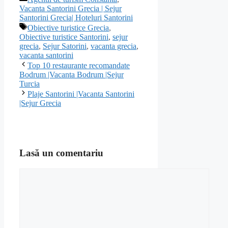
Vacanta Santorini Grecia | Sejur
Santorini Grecia| Hoteluri Santorini
Etichete
Obiective turistice Grecia
,
Obiective turistice Santorini
,
sejur
grecia
,
Sejur Satorini
,
vacanta grecia
,
vacanta santorini
Top 10 restaurante recomandate
Bodrum |Vacanta Bodrum |Sejur
Turcia
Plaje Santorini |Vacanta Santorini
|Sejur Grecia
Lasă un comentariu
Comentariu