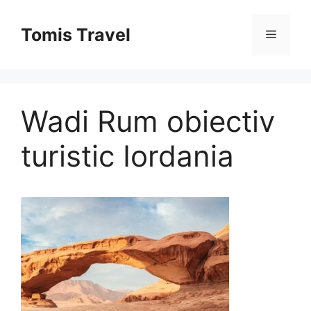
Sari
la
Tomis Travel
Meniu
conținut
Wadi Rum obiectiv
turistic Iordania