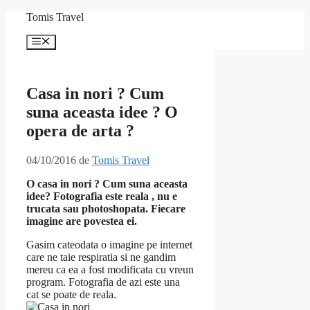
Sari
Tomis Travel
la
conținut
Meniu
Casa in nori ? Cum
suna aceasta idee ? O
opera de arta ?
04/10/2016
de
Tomis Travel
O casa in nori ? Cum suna aceasta
idee? Fotografia este reala , nu e
trucata sau photoshopata. Fiecare
imagine are povestea ei.
Gasim cateodata o imagine pe internet
care ne taie respiratia si ne gandim
mereu ca ea a fost modificata cu vreun
program. Fotografia de azi este una
cat se poate de reala.