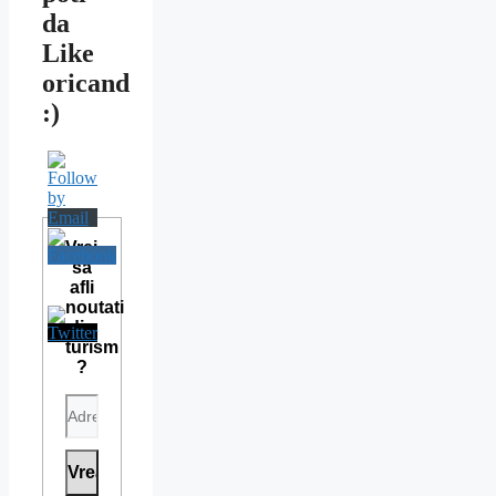
da
Like
oricand
:)
Vrei
sa
afli
noutati
din
turism
?