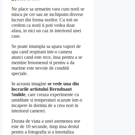
Ne place sa urmarim vara cum norii se
misca pe cer sau ne inchipuim diverse
lucruri din forma norilor. Cu toti ne
credem ca norii ii poti vedea doar
afara, in nici un caz in interiorul unei
case.
Se poate intampla sa apara vapori de
apa cand respiram intr-o camera
atunci cand este rece, insa pentru a se
mentine fenomenul si pentru a da
marime este nevoie de conditii
speciale.
In aceasta imagine
se vede una din
lucrarile artistului Berndnaut
Smilde
, care creaza experimente cu
umiditate si temperaturi scazute intr-o
incapere in dorinta de a crea nori in
interiorul camerei.
Durata de viata a unei asemenea nor
este de 10 secunde, timp insa destul
pentru a fotografia si a imortaliza