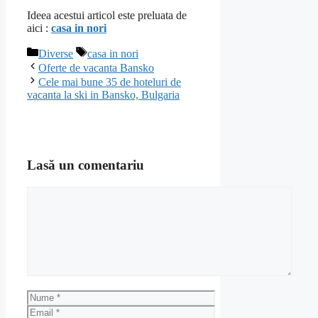
Ideea acestui articol este preluata de
aici :
casa in nori
Categorii
Etichete
Diverse
casa in nori
Oferte de vacanta Bansko
Cele mai bune 35 de hoteluri de
vacanta la ski in Bansko, Bulgaria
Lasă un comentariu
Comentariu
Nume
Email