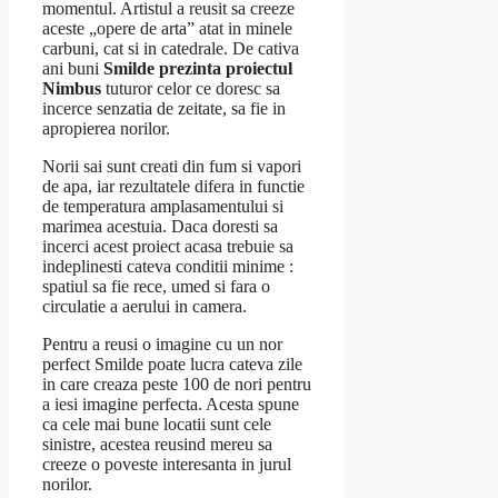
momentul. Artistul a reusit sa creeze
aceste „opere de arta” atat in minele
carbuni, cat si in catedrale. De cativa
ani buni
Smilde prezinta proiectul
Nimbus
tuturor celor ce doresc sa
incerce senzatia de zeitate, sa fie in
apropierea norilor.
Norii sai sunt creati din fum si vapori
de apa, iar rezultatele difera in functie
de temperatura amplasamentului si
marimea acestuia. Daca doresti sa
incerci acest proiect acasa trebuie sa
indeplinesti cateva conditii minime :
spatiul sa fie rece, umed si fara o
circulatie a aerului in camera.
Pentru a reusi o imagine cu un nor
perfect Smilde poate lucra cateva zile
in care creaza peste 100 de nori pentru
a iesi imagine perfecta. Acesta spune
ca cele mai bune locatii sunt cele
sinistre, acestea reusind mereu sa
creeze o poveste interesanta in jurul
norilor.