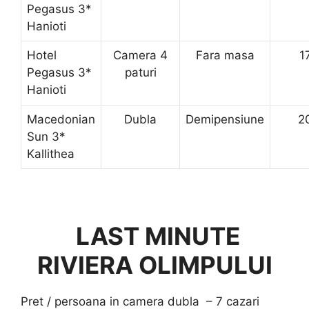
Pegasus 3*
Hanioti
Hotel
Camera 4
Fara masa
1
Pegasus 3*
paturi
Hanioti
Macedonian
Dubla
Demipensiune
2
Sun 3*
Kallithea
LAST MINUTE
RIVIERA OLIMPULUI
Pret / persoana in camera dubla – 7 cazari