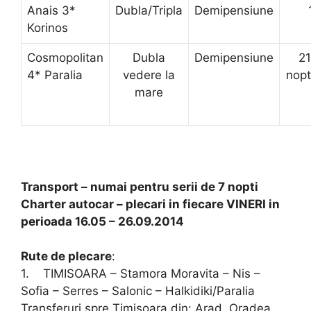
Anais 3*
Dubla/Tripla
Demipensiune
Korinos
Cosmopolitan
Dubla
Demipensiune
21
4* Paralia
vedere la
nopt
mare
Transport – numai pentru serii de 7 nopti
Charter autocar – plecari in fiecare VINERI in
perioada 16.05 – 26.09.2014
Rute de plecare
:
1. TIMISOARA – Stamora Moravita – Nis –
Sofia – Serres – Salonic – Halkidiki/Paralia
Transferuri spre Timisoara din: Arad, Oradea,