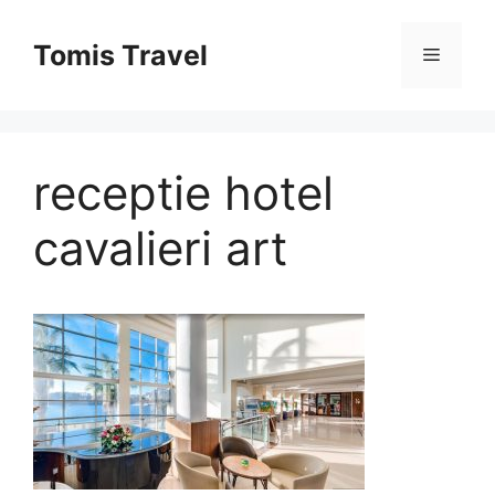
Sari
la
Tomis Travel
Meniu
conținut
receptie hotel
cavalieri art