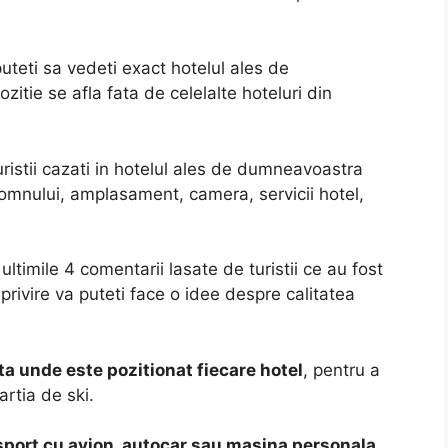
uteti sa vedeti exact hotelul ales de
tie se afla fata de celelalte hoteluri din
ristii cazati in hotelul ales de dumneavoastra
 somnului, amplasament, camera, servicii hotel,
ultimile 4 comentarii lasate de turistii ce au fost
 privire va puteti face o idee despre calitatea
ta unde este pozitionat fiecare hotel
, pentru a
rtia de ski.
port cu avion, autocar sau masina personala
.