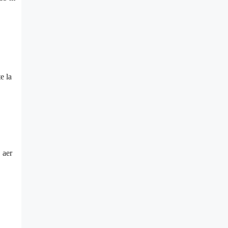
e la
 aer