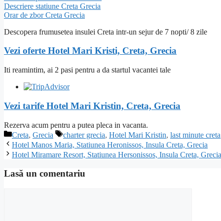
Descriere statiune Creta Grecia
Orar de zbor Creta Grecia
Descopera frumusetea insulei Creta intr-un sejur de 7 nopti/ 8 zile
Vezi oferte Hotel Mari Kristi, Creta, Grecia
Iti reamintim, ai 2 pasi pentru a da startul vacantei tale
Vezi tarife Hotel Mari Kristin, Creta, Grecia
Rezerva acum pentru a putea pleca in vacanta.
Categorii
Etichete
Creta
,
Grecia
charter grecia
,
Hotel Mari Kristin
,
last minute creta
Hotel Manos Maria, Statiunea Heronissos, Insula Creta, Grecia
Hotel Miramare Resort, Statiunea Hersonissos, Insula Creta, Greci
Lasă un comentariu
Comentariu