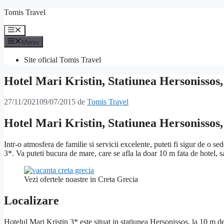
Sari
Tomis Travel
la
conținut
Meniu
Meniu
Site oficial Tomis Travel
Hotel Mari Kristin, Statiunea Hersonissos,
27/11/2021
09/07/2015
de
Tomis Travel
Hotel Mari Kristin, Statiunea Hersonissos,
Intr-o atmosfera de familie si servicii excelente, puteti fi sigur de o s
3*. Va puteti bucura de mare, care se afla la doar 10 m fata de hotel, s
Vezi ofertele noastre in Creta Grecia
Localizare
Hotelul Mari Kristin 3* este situat in statiunea Hersonissos, la 10 m