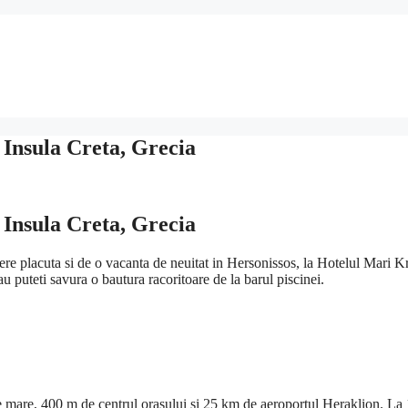
 Insula Creta, Grecia
 Insula Creta, Grecia
edere placuta si de o vacanta de neuitat in Hersonissos, la Hotelul Mari Kr
au puteti savura o bautura racoritoare de la barul piscinei.
 de mare, 400 m de centrul orasului si 25 km de aeroportul Heraklion. La