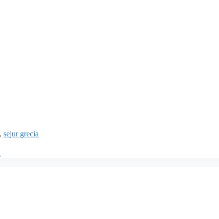
,
sejur grecia
a