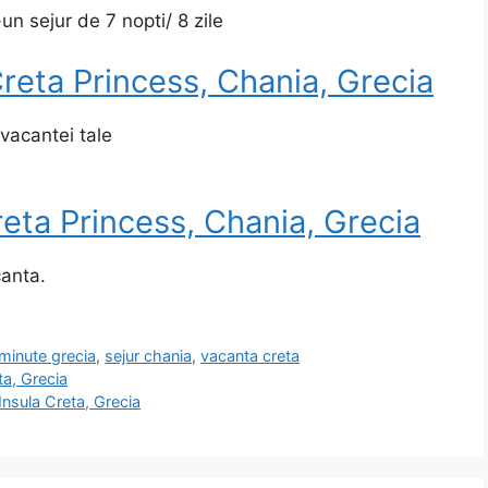
n sejur de 7 nopti/ 8 zile
Creta Princess, Chania, Grecia
 vacantei tale
reta Princess, Chania, Grecia
anta.
tminute grecia
,
sejur chania
,
vacanta creta
ta, Grecia
Insula Creta, Grecia