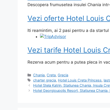
Descopera frumusetea insulei Chania intr-u
Vezi oferte Hotel Louis 
Iti reamintim, ai 2 pasi pentru a da startul
Vezi tarife Hotel Louis C
Rezerva acum pentru a putea pleca in vac
Categorii
Chania
,
Creta
,
Grecia
Etichete
charter grecia
,
Hotel Louis Creta Princess
,
las
Hotel Stela Katrin, Statiunea Chania, Insula Cre
Hotel Georgioupolis Resort, Statiunea Chania, 