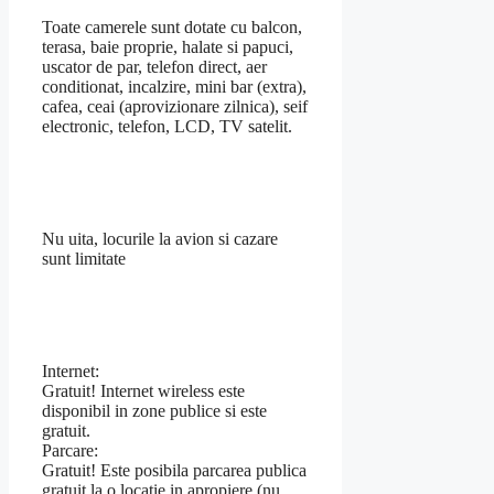
Toate camerele sunt dotate cu balcon,
terasa, baie proprie, halate si papuci,
uscator de par, telefon direct, aer
conditionat, incalzire, mini bar (extra),
cafea, ceai (aprovizionare zilnica), seif
electronic, telefon, LCD, TV satelit.
Nu uita, locurile la avion si cazare
sunt limitate
Internet:
Gratuit! Internet wireless este
disponibil in zone publice si este
gratuit.
Parcare:
Gratuit! Este posibila parcarea publica
gratuit la o locaţie in apropiere (nu