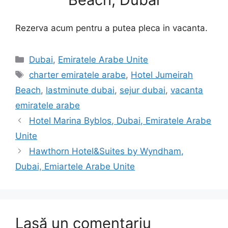
Rezerva acum pentru a putea pleca in vacanta.
Categorii
Dubai
,
Emiratele Arabe Unite
Etichete
charter emiratele arabe
,
Hotel Jumeirah
Beach
,
lastminute dubai
,
sejur dubai
,
vacanta
emiratele arabe
Hotel Marina Byblos, Dubai, Emiratele Arabe
Unite
Hawthorn Hotel&Suites by Wyndham,
Dubai, Emiartele Arabe Unite
Lasă un comentariu