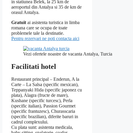
in statiunea Belek, la 25 km de
aeroportul din Antalya si 35 de km de
orasul Antalya.
Gratuit
ai asistenta turistica in limba
romana care se ocupa de toate
problemele tale la destinatie.
Pentru rezervari ne poti contacta aici
Vezi ofertele noastre de vacanta Antalya, Turcia
Facilitati hotel
Restaurant principal – Enderun, A la
Carte – La Salsa (specific mexican),
Teppanyaki Hida (specific japonez cu
plata), Alagra (fructe de mare),
Kushane (specific turcesc), Perla
(specific italian), Passion Gourmet
(specific frantuzesc), Churasscaria
(specific brazilian), diferite baruri in
cadrul complexului.
Cu plata sunt: asistenta medicala,
baby sitting, spalatorie, coafor,