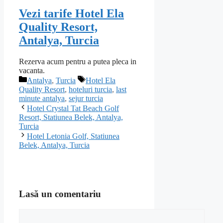
Vezi tarife Hotel Ela
Quality Resort,
Antalya, Turcia
Rezerva acum pentru a putea pleca in
vacanta.
Categorii
Etichete
Antalya
,
Turcia
Hotel Ela
Quality Resort
,
hoteluri turcia
,
last
minute antalya
,
sejur turcia
Hotel Crystal Tat Beach Golf
Resort, Statiunea Belek, Antalya,
Turcia
Hotel Letonia Golf, Statiunea
Belek, Antalya, Turcia
Lasă un comentariu
Comentariu