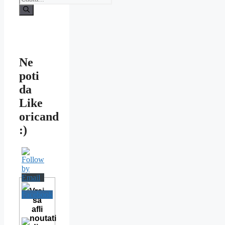
după:
Ne
poti
da
Like
oricand
:)
Vrei
sa
afli
noutati