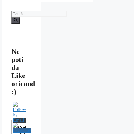
Caută
după:
Ne
poti
da
Like
oricand
:)
Vrei
sa