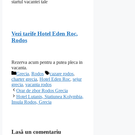
startul vacantei tale
Vezi tarife Hotel Eden Roc,
Rodos
Rezerva acum pentru a putea pleca in
vacanta.
Categorii
Etichete
Grecia
,
Rodos
cazare rodos
,
charter grecia
,
Hotel Eden Roc
,
sejur
grecia
,
vacanta rodos
Orar de zbor Rodos Grecia
Hotel Lutanis, Statiunea Kolymbia,
Insula Rodos, Grecia
Lasă un comentariu