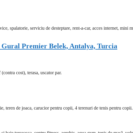
ice, spalatorie, serviciu de desteptare, rent-a-car, acces internet, mini m
b Gural Premier Belek, Antalya, Turcia
(contra cost), terasa, uscator par.
e, teren de joaca, carucior pentru copii, 4 terenuri de tenis pentru copii.
 si baie turceasca, centru fitness, aerobic, aqua gym, tenis de masă, vol