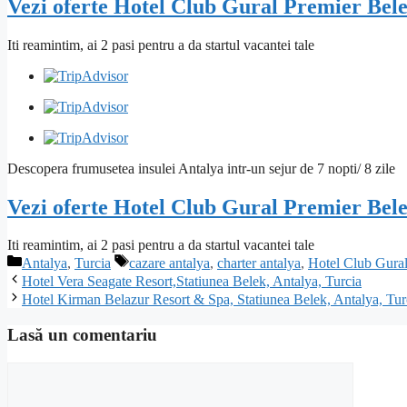
Vezi oferte Hotel Club Gural Premier Bele
Iti reamintim, ai 2 pasi pentru a da startul vacantei tale
Descopera frumusetea insulei Antalya intr-un sejur de 7 nopti/ 8 zile
Vezi oferte Hotel Club Gural Premier Bele
Iti reamintim, ai 2 pasi pentru a da startul vacantei tale
Categorii
Etichete
Antalya
,
Turcia
cazare antalya
,
charter antalya
,
Hotel Club Gural
Hotel Vera Seagate Resort,Statiunea Belek, Antalya, Turcia
Hotel Kirman Belazur Resort & Spa, Statiunea Belek, Antalya, Tur
Lasă un comentariu
Comentariu