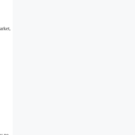
arket,
ey pe