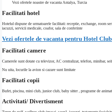
Vezi ofertele noastre de vacanta Antalya, Turcia
Facilitati hotel
Hotelul dispune de urmatoarele facilitati: receptie, exchange, room serv
iacuzzi, servicii medicale, coafor, sala de conferinte
Vezi ofertele de vacanta pentru Hotel Clu
Facilitati camere
Camerele sunt dotate cu televizor, AC centralizat, telefon, minibar, seif 
Nu uita, locurile la avion si cazare sunt limitate
Facilitati copii
Bufet, piscina, mini club, junior club, baby sitter , programe de animati
Activitati/ Divertisment
Teren de golf, wellnes club (masaj, saună, jacuzzi, tratamente faciale)s