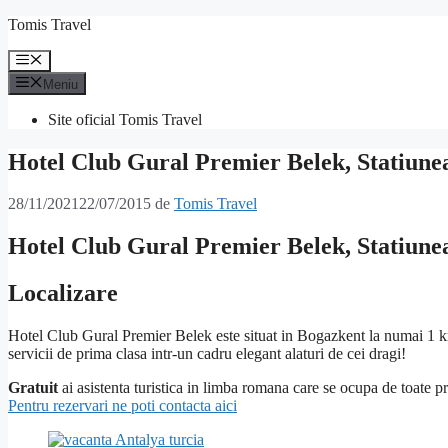
Sari
Tomis Travel
la
conținut
Meniu
Meniu
Site oficial Tomis Travel
Hotel Club Gural Premier Belek, Statiunea
28/11/2021
22/07/2015
de
Tomis Travel
Hotel Club Gural Premier Belek, Statiunea
Localizare
Hotel Club Gural Premier Belek este situat in Bogazkent la numai 1 km
servicii de prima clasa intr-un cadru elegant alaturi de cei dragi!
Gratuit
ai asistenta turistica in limba romana care se ocupa de toate pr
Pentru rezervari ne poti contacta aici