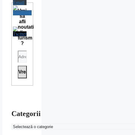
Vrei
sa
afli
noutati
din
turism
?
Categorii
Categorii