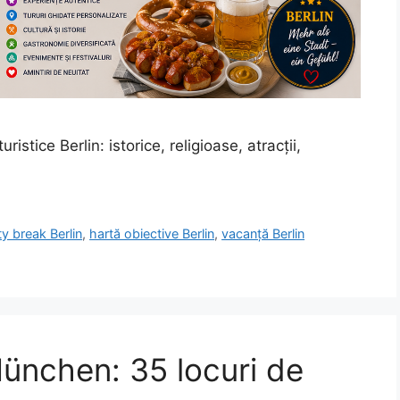
stice Berlin: istorice, religioase, atracții,
ty break Berlin
,
hartă obiective Berlin
,
vacanță Berlin
München: 35 locuri de