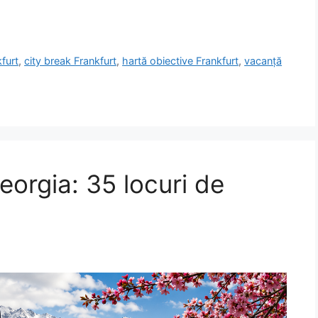
kfurt
,
city break Frankfurt
,
hartă obiective Frankfurt
,
vacanță
eorgia: 35 locuri de