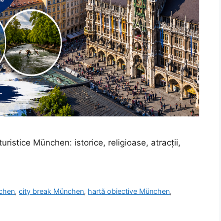
istice München: istorice, religioase, atracții,
nchen
,
city break München
,
hartă obiective München
,