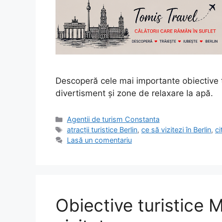
Descoperă cele mai importante obiective turi
divertisment și zone de relaxare la apă.
Categorii
Agentii de turism Constanta
Etichete
atracții turistice Berlin
,
ce să vizitezi în Berlin
,
ci
Lasă un comentariu
Obiective turistice 