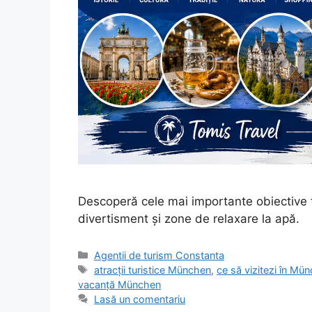
Descoperă cele mai importante obiective tur
divertisment și zone de relaxare la apă.
Categorii
Agentii de turism Constanta
Etichete
atracții turistice München
,
ce să vizitezi în Mü
vacanță München
Lasă un comentariu