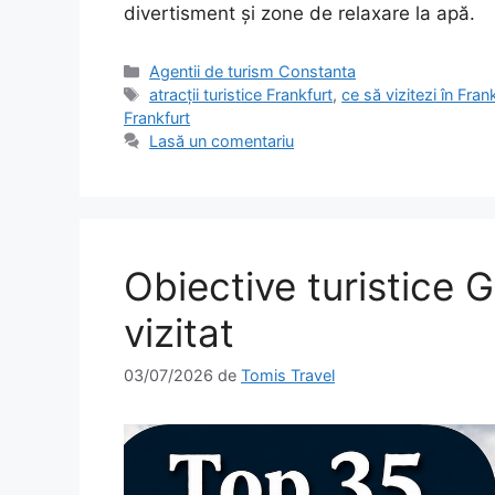
divertisment și zone de relaxare la apă.
Categorii
Agentii de turism Constanta
Etichete
atracții turistice Frankfurt
,
ce să vizitezi în Fran
Frankfurt
Lasă un comentariu
Obiective turistice G
vizitat
03/07/2026
de
Tomis Travel