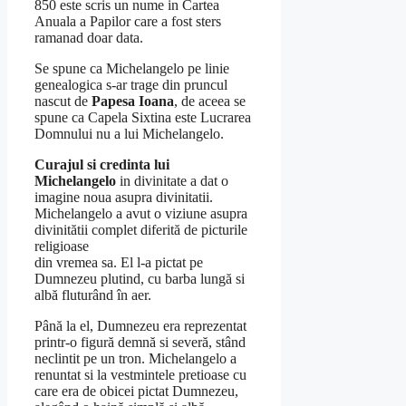
850 este scris un nume in Cartea
Anuala a Papilor care a fost sters
ramanad doar data.
Se spune ca Michelangelo pe linie
genealogica s-ar trage din pruncul
nascut de
Papesa Ioana
, de aceea se
spune ca Capela Sixtina este Lucrarea
Domnului nu a lui Michelangelo.
Curajul si credinta lui
Michelangelo
in divinitate a dat o
imagine noua asupra divinitatii.
Michelangelo a avut o viziune asupra
divinitătii complet diferită de picturile
religioase
din vremea sa. El l-a pictat pe
Dumnezeu plutind, cu barba lungă si
albă fluturând în aer.
Până la el, Dumnezeu era reprezentat
printr-o figură demnă si severă, stând
neclintit pe un tron. Michelangelo a
renuntat si la vestmintele pretioase cu
care era de obicei pictat Dumnezeu,