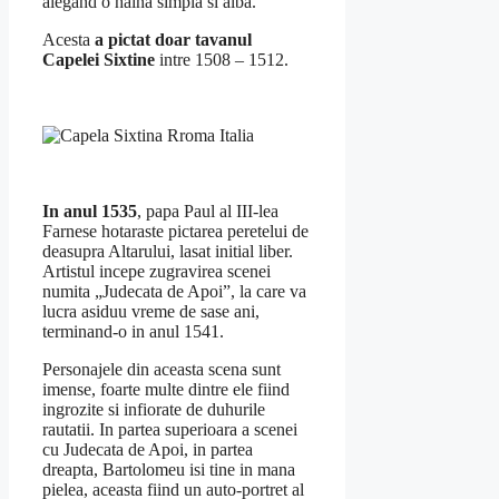
alegând o haină simplă si albă.
Acesta
a pictat doar tavanul
Capelei Sixtine
intre 1508 – 1512.
In anul 1535
, papa Paul al III-lea
Farnese hotaraste pictarea peretelui de
deasupra Altarului, lasat initial liber.
Artistul incepe zugravirea scenei
numita „Judecata de Apoi”, la care va
lucra asiduu vreme de sase ani,
terminand-o in anul 1541.
Personajele din aceasta scena sunt
imense, foarte multe dintre ele fiind
ingrozite si infiorate de duhurile
rautatii. In partea superioara a scenei
cu Judecata de Apoi, in partea
dreapta, Bartolomeu isi tine in mana
pielea, aceasta fiind un auto-portret al