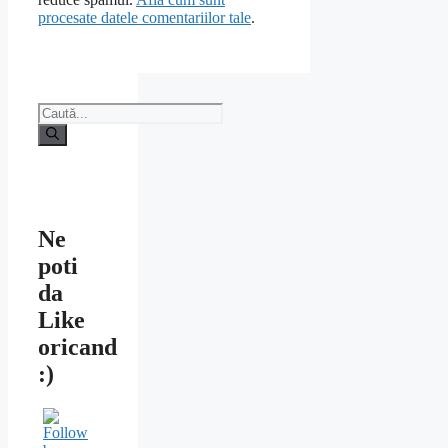
procesate datele comentariilor tale
.
Caută
după:
Ne
poti
da
Like
oricand
:)