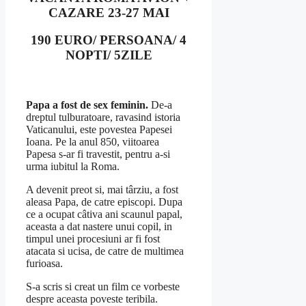
CAZARE 23-27 MAI
190 EURO/ PERSOANA/ 4
NOPTI/ 5ZILE
Papa a fost de sex feminin.
De-a
dreptul tulburatoare, ravasind istoria
Vaticanului, este povestea Papesei
Ioana. Pe la anul 850, viitoarea
Papesa s-ar fi travestit, pentru a-si
urma iubitul la Roma.
A devenit preot si, mai târziu, a fost
aleasa Papa, de catre episcopi. Dupa
ce a ocupat câtiva ani scaunul papal,
aceasta a dat nastere unui copil, in
timpul unei procesiuni ar fi fost
atacata si ucisa, de catre de multimea
furioasa.
S-a scris si creat un film ce vorbeste
despre aceasta poveste teribila.