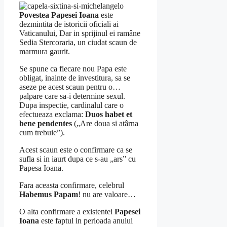
Povestea Papesei Ioana
este
dezmintita de istoricii oficiali ai
Vaticanului, Dar in sprijinul ei ramâne
Sedia Stercoraria, un ciudat scaun de
marmura gaurit.
Se spune ca fiecare nou Papa este
obligat, inainte de investitura, sa se
aseze pe acest scaun pentru o…
palpare care sa-i determine sexul.
Dupa inspectie, cardinalul care o
efectueaza exclama:
Duos habet et
bene pendentes
(„Are doua si atârna
cum trebuie”).
Acest scaun este o confirmare ca se
sufla si in iaurt dupa ce s-au „ars” cu
Papesa Ioana.
Fara aceasta confirmare, celebrul
Habemus Papam
! nu are valoare…
O alta confirmare a existentei
Papesei
Ioana
este faptul in perioada anului