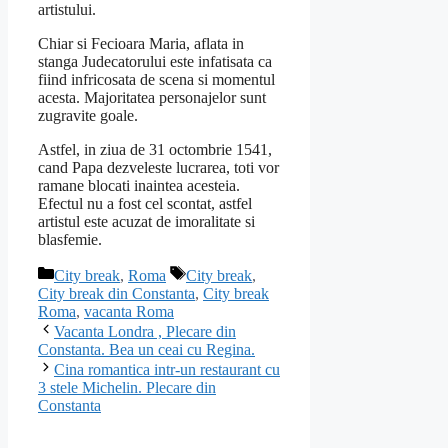
artistului.
Chiar si Fecioara Maria, aflata in
stanga Judecatorului este infatisata ca
fiind infricosata de scena si momentul
acesta. Majoritatea personajelor sunt
zugravite goale.
Astfel, in ziua de 31 octombrie 1541,
cand Papa dezveleste lucrarea, toti vor
ramane blocati inaintea acesteia.
Efectul nu a fost cel scontat, astfel
artistul este acuzat de imoralitate si
blasfemie.
Categorii
Etichete
City break
,
Roma
City break
,
City break din Constanta
,
City break
Roma
,
vacanta Roma
Vacanta Londra , Plecare din
Constanta. Bea un ceai cu Regina.
Cina romantica intr-un restaurant cu
3 stele Michelin. Plecare din
Constanta