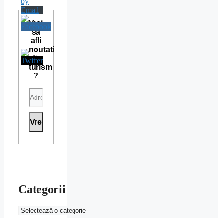
Vrei
sa
afli
noutati
din
turism
?
Categorii
Categorii