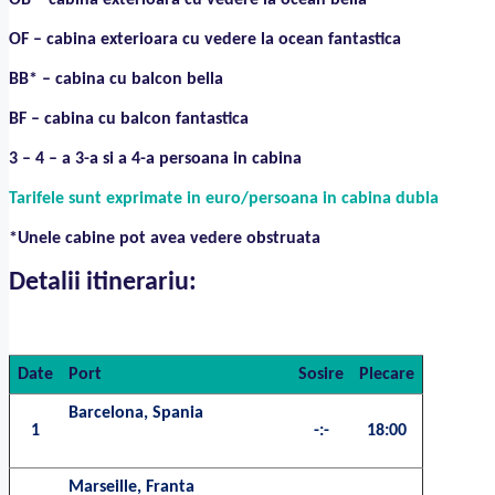
OB – cabina exterioara cu vedere la ocean bella
OF – cabina exterioara cu vedere la ocean fantastica
BB* – cabina cu balcon bella
BF – cabina cu balcon fantastica
3 – 4 – a 3-a si a 4-a persoana in cabina
Tarifele sunt exprimate in euro/persoana in cabina dubla
*Unele cabine pot avea vedere obstruata
Detalii itinerariu:
Date
Port
Sosire
Plecare
Barcelona, Spania
1
-:-
18:00
Marseille, Franta