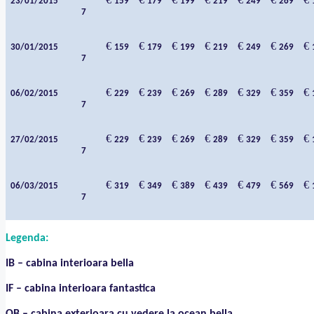
23
/01/2015
159
179
199
219
249
269
7
€
€
€
€
€
€
€
30
/01/2015
159
179
199
219
249
269
7
€
€
€
€
€
€
€
06
/02/2015
229
239
269
289
329
359
7
€
€
€
€
€
€
€
27/02/2015
229
239
269
289
329
359
7
€
€
€
€
€
€
€
06/03/2015
319
349
389
439
479
569
7
Legenda:
IB – cabina interioara bella
IF – cabina interioara fantastica