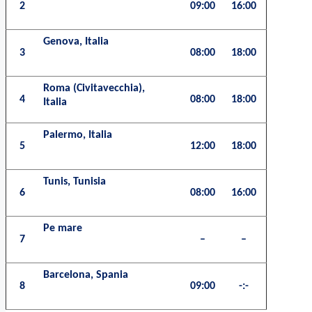
2
09:00
16:00
Genova, Italia
3
08:00
18:00
Roma (Civitavecchia),
4
08:00
18:00
Italia
Palermo, Italia
5
12:00
18:00
Tunis, Tunisia
6
08:00
16:00
Pe mare
7
–
–
Barcelona, Spania
8
09:00
-:-