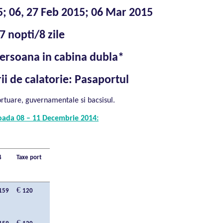
15; 06, 27 Feb 2015; 06 Mar 2015
7 nopti/8 zile
persoana in cabina dubla*
i de calatorie: Pasaportul
ortuare, guvernamentale si bacsisul.
erioada 08 – 11 Decembrie 2014:
4
Taxe port
€
159
120
€