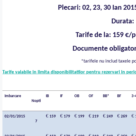
Plecari: 02, 23, 30 Ian 20
Durata: 
Tarife de la: 159 €/
Documente obligatori
*tarifele nu includ taxele p
Tarife valabile in limita disponibilitatilor pentru rezervari in p
Imbarcare
IB
IF
OB
OF
BB*
BF
3-
Nopti
€
€
€
€
€
€
€
02/01/2015
159
179
199
219
249
269
7
€
€
€
€
€
€
€