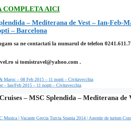
A COMPLETA AICI
lendida – Mediterana de Vest – Ian-Feb-M
opti – Barcelona
 rugam sa ne contactati la numarul de telefon 0241.611.
ravel.ro si tomistravel@yahoo.com .
& Maroc – 08 Feb 2015 – 11 nopti – Civitavecchia
 – Ian/Feb 2015 – 11 nopti – Civitavecchia
Cruises – MSC Splendida – Mediterana de 
”
usica | Vacante Grecia Turcia Spania 2014 | Agentie de turism Con