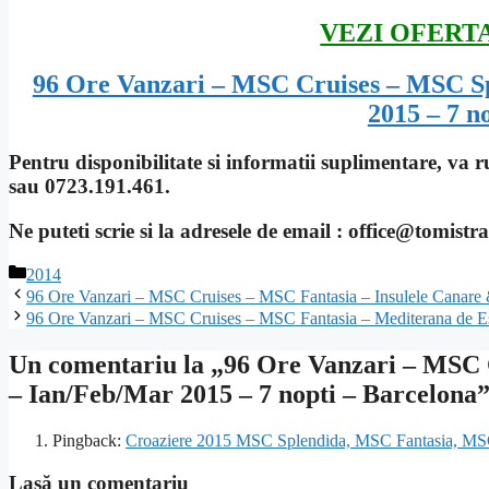
VEZI OFERT
96 Ore Vanzari – MSC Cruises – MSC Sp
2015 – 7 n
Pentru disponibilitate si informatii suplimentare, va
sau 0723.191.461.
Ne puteti scrie si la adresele de email : office@tomist
Categorii
2014
96 Ore Vanzari – MSC Cruises – MSC Fantasia – Insulele Canare 
96 Ore Vanzari – MSC Cruises – MSC Fantasia – Mediterana de Est
Un comentariu la „96 Ore Vanzari – MSC 
– Ian/Feb/Mar 2015 – 7 nopti – Barcelona
Pingback:
Croaziere 2015 MSC Splendida, MSC Fantasia, MSC M
Lasă un comentariu